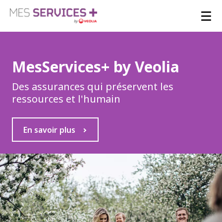
M
e
MesServices+ by Veolia
s
Des assurances qui préservent les
S
ressources et l'humain
e
r
En savoir plus
v
i
c
e