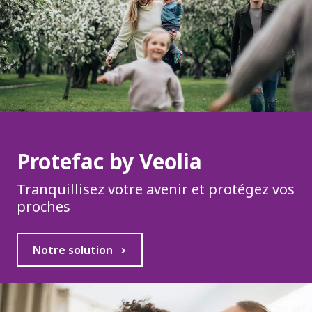
s
P
l
u
s
Protefac by Veolia
Tranquillisez votre avenir et protégez vos
proches
Notre solution